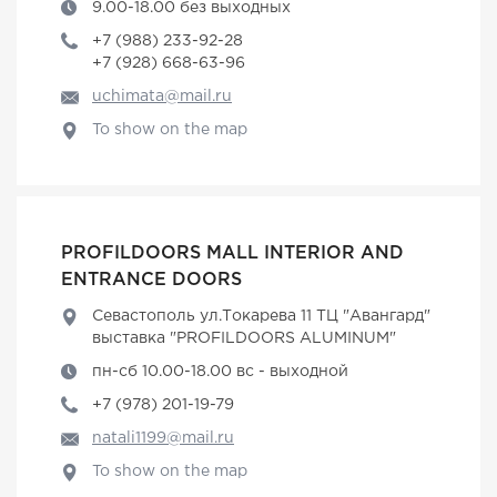
9.00-18.00 без выходных
+7 (988) 233-92-28
+7 (928) 668-63-96
uchimata@mail.ru
To show on the map
PROFILDOORS MALL INTERIOR AND
ENTRANCE DOORS
Севастополь ул.Токарева 11 ТЦ "Авангард"
выставка "PROFILDOORS ALUMINUM"
пн-сб 10.00-18.00 вс - выходной
+7 (978) 201-19-79
natali1199@mail.ru
To show on the map