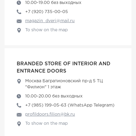
10.00-19.00 без выходных
+7 (920) 735-00-05
magazin_dveri@mail.ru
To show on the map
BRANDED STORE OF INTERIOR AND
ENTRANCE DOORS
Москва Багратионовский пр-д 5 ТЦ
"Филион" 1 этаж
10.00-20.00 без выходных
+7 (985) 199-05-63 (WhatsApp Telegram)
profildoors.filion@bk.ru
To show on the map