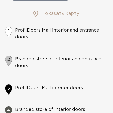
Video
Measurement and installation Moscow and Moscow region
Показать карту
Downloads
EN
ProfilDoors Mall interior and entrance
doors
Branded store of interior and entrance
doors
ProfilDoors Mall interior doors
Branded store of interior doors