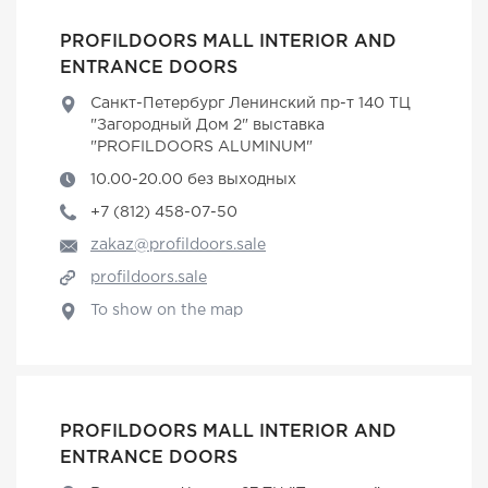
PROFILDOORS MALL INTERIOR AND
ENTRANCE DOORS
Санкт-Петербург Ленинский пр-т 140 ТЦ
"Загородный Дом 2" выставка
"PROFILDOORS ALUMINUM"
10.00-20.00 без выходных
+7 (812) 458-07-50
zakaz@profildoors.sale
profildoors.sale
To show on the map
PROFILDOORS MALL INTERIOR AND
ENTRANCE DOORS