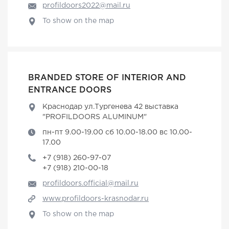
profildoors2022@mail.ru
To show on the map
BRANDED STORE OF INTERIOR AND
ENTRANCE DOORS
Краснодар ул.Тургенева 42 выставка
"PROFILDOORS ALUMINUM"
пн-пт 9.00-19.00 сб 10.00-18.00 вс 10.00-
17.00
+7 (918) 260-97-07
+7 (918) 210-00-18
profildoors.official@mail.ru
www.profildoors-krasnodar.ru
To show on the map