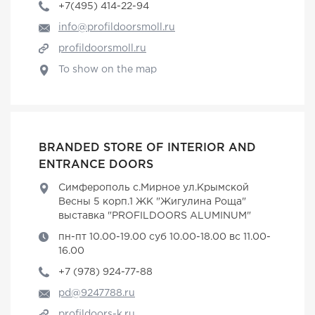
+7(495) 414-22-94
info@profildoorsmoll.ru
profildoorsmoll.ru
To show on the map
BRANDED STORE OF INTERIOR AND
ENTRANCE DOORS
Симферополь с.Мирное ул.Крымской
Весны 5 корп.1 ЖК "Жигулина Роща"
выставка "PROFILDOORS ALUMINUM"
пн-пт 10.00-19.00 суб 10.00-18.00 вс 11.00-
16.00
+7 (978) 924-77-88
pd@9247788.ru
profildoors-k.ru