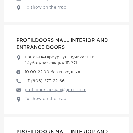
To show on the map
PROFILDOORS MALL INTERIOR AND
ENTRANCE DOORS
Санкт-Петербург ул.Фучика 9 ТК
"Кубатура" секция 1В.221
10.00-22.00 без выходных
+7 (906) 277-22-66
profildoorsdesign@gmail.com
To show on the map
PROFILDOORS MALL INTERIOR AND