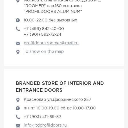
Москва ул.Ленинская Слобода 26 МЦ
"ROOMER" пав.160 выставка
"PROFILDOORS ALUMINUM"
10.00-22.00 без выходных
+7 (499) 842-40-00
+7 (901) 592-72-24
profildoors.roomer@mail.ru
To show on the map
BRANDED STORE OF INTERIOR AND
ENTRANCE DOORS
Краснодар ул.Дзержинского 257
пн-пт 10.00-19.00 сб-вс 10.00-17.00
+7 (903) 411-69-57
info@tdprofildoors.ru