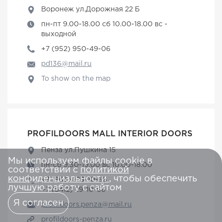
Воронеж ул.Дорожная 22 Б
пн-пт 9.00-18.00 сб 10.00-18.00 вс -
выходной
+7 (952) 950-49-06
pd136@mail.ru
To show on the map
PROFILDOORS MALL INTERIOR DOORS
Пенза ул.Пушкина 15
Мы используем файлы cookie в
пн-сб 9.30-19.00 вс 10.00-18.00
соответствии с
политикой
конфиденциальности
, чтобы обеспечить
+7 (963) 109-10-66
лучшую работу с сайтом
+7 (8412) 29-10-66
Я согласен
profildoors.penza@mail.ru
profildoors-penza.ru