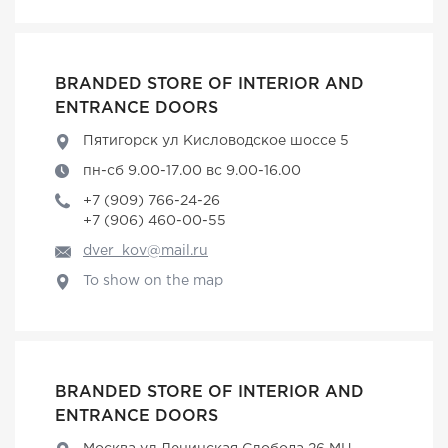
BRANDED STORE OF INTERIOR AND
ENTRANCE DOORS
Пятигорск ул Кисловодское шоссе 5
пн-сб 9.00-17.00 вс 9.00-16.00
+7 (909) 766-24-26
+7 (906) 460-00-55
dver_kov@mail.ru
To show on the map
BRANDED STORE OF INTERIOR AND
ENTRANCE DOORS