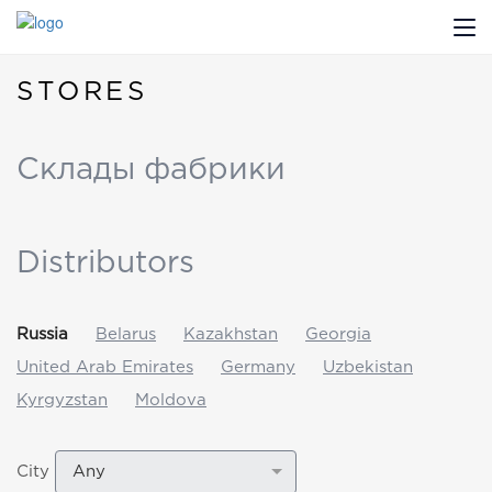
STORES
ABOUT US
PROFILDOORS
Склады фабрики
PROFILDOORS ORANGE
STORES
Distributors
COOPERATION
Russia
Belarus
Kazakhstan
Georgia
TECH SUPPORT
United Arab Emirates
Germany
Uzbekistan
Kyrgyzstan
Moldova
Projects
Any
City