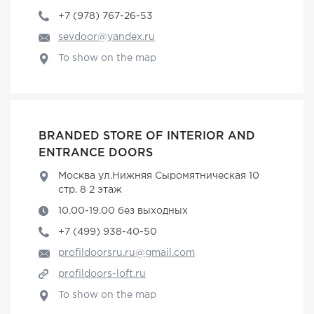
+7 (978) 767-26-53
sevdoor@yandex.ru
To show on the map
BRANDED STORE OF INTERIOR AND
ENTRANCE DOORS
Москва ул.Нижняя Сыромятническая 10
стр. 8 2 этаж
10.00-19.00 без выходных
+7 (499) 938-40-50
profildoorsru.ru@gmail.com
profildoors-loft.ru
To show on the map