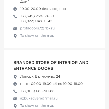
Дом"
10.00-20.00 без выходных
+7 (345) 258-58-69
+7 (922) 049-71-42
profildoors72@bk.ru
To show on the map
BRANDED STORE OF INTERIOR AND
ENTRANCE DOORS
Липецк, Балмочных 24
пн-пт 09.00-19.00 сб-вс 10.00-18.00
+7 (906) 686-90-88
azbukadverei@mail.ru
To show on the map