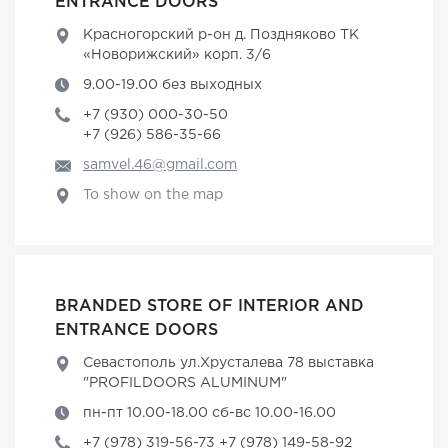
ENTRANCE DOORS
Красногорский р-он д. Поздняково ТК
«Новорижский» корп. 3/6
9.00-19.00 без выходных
+7 (930) 000-30-50
+7 (926) 586-35-66
samvel.46@gmail.com
To show on the map
BRANDED STORE OF INTERIOR AND
ENTRANCE DOORS
Севастополь ул.Хрусталева 78 выставка
"PROFILDOORS ALUMINUM"
пн-пт 10.00-18.00 сб-вс 10.00-16.00
+7 (978) 319-56-73 +7 (978) 149-58-92